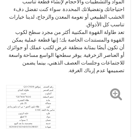
المواد والتشطيبات والأحجام لإنشاء قطعة تناسب
احتياجاتك وتفضيلاتك المحددة. سواء كنت تفضل دفء
الخشب الطبيعي أو نعومة المعدن والزجاج، لدينا خيارات
تناسب كل الأذواق.
تعد طاولة القهوة المكتبية أكثر من مجرد سطح لكوب
القهوة والمستندات الخاصة بك؛ إنها قطعة عملية يمكن
أن تكون أيضًا بمثابة منطقة عرض لكتب عملك أو جوائزك
أو العناصر الزخرفية. يوفر سطحها الواسع مساحة واسعة
للاجتماعات وجلسات العصف الذهني، بينما يضمن
تصميمها عدم إرباك الغرفة.
رقم الصنف
موافق-QS-C1608
اسم العنصر
طاولة الشاي
أسلوب
حديث
حجم السلعة
1600*800*720
مادة
طلاء القشرة
سماكة
25 ملم
لون
طلاء بلون الجوز + بي ام دبليو رمادي
تدابير بناء الثقة
0.100
طَرد
علبة كرتون
موك
10 قطع
ضمان
3 سنوات
خدمة
مخصصة، ما بعد البيع
شهادة
ISO9001/ISO14001/ISO18001