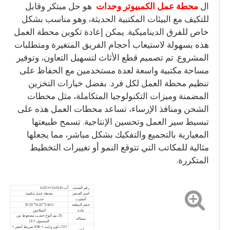
ال
محطة عمل الكمبيوتر وحدات
هو حل مبتكر وقابل
للتكيف مع البيئات المكتبية الحديثة، وهو مناسب بشكل
خاص للفرق الديناميكية. يمكن إعادة تكوين محطة العمل
هذه بسهولة لاستيعاب أحجام الفريق المتغيرة ومتطلبات
المشروع. تم تصميم قطع الأثاث لتسهيل التعاون، وتوفير
مساحة مكتبية واسعة لعدة مستخدمين مع الحفاظ على
تنظيم محطة العمل لكل فرد. بفضل خيارات التخزين
المضمنة وميزات التكنولوجيا المتكاملة، مثل محطات
الشحن ومنافذ الإرساء، تساعد محطات العمل هذه على
تبسيط سير العمل وتحسين الإنتاجية. تسمح طبيعتها
المعيارية بالتجميع والتفكيك بشكل مباشر، مما يجعلها
مثالية للمكاتب التي تتوقع النمو أو تغييرات التخطيط
المتكررة.
رقم الصنف
أب-A20H-2414B
اسم العنصر
محطة عمل مكتبية
أسلوب
حديث
حجم السلعة
2460*1420*1020
مادة
الميلامين
25 مم (لوح خشب مضغوط من
سماكة
المستوى E-1)
C01 داون وايت + B18 شريط أصفر +
لون