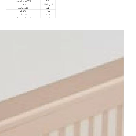
C03 جوز آسيوي
تدابير بناء الثقة
0.32
طَرد
علبة كرتون
موك
10 قطع
ضمان
3 سنوات
خدمة
مخصصة، ما بعد البيع
شهادة
ISO9001/ISO14001/ISO18001